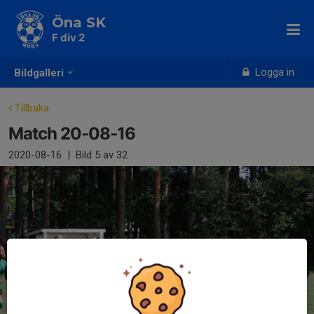
Öna SK
F div 2
Logga in
Bildgalleri
Tillbaka
Match 20-08-16
2020-08-16
|
Bild
5
av 32