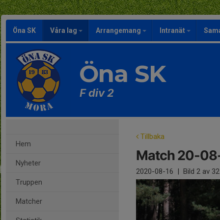
Öna SK
Våra lag
Arrangemang
Intranät
Sama
Öna SK
F div 2
Tillbaka
Hem
Match 20-08
Nyheter
2020-08-16
|
Bild
2
av 32
Truppen
Matcher