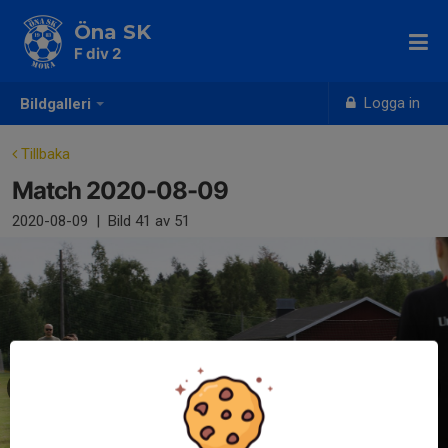
Öna SK
F div 2
Logga in
Bildgalleri
Tillbaka
Match 2020-08-09
2020-08-09
|
Bild
41
av 51