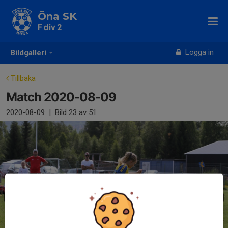
Öna SK
F div 2
Logga in
Bildgalleri
Tillbaka
Match 2020-08-09
2020-08-09
|
Bild
23
av 51