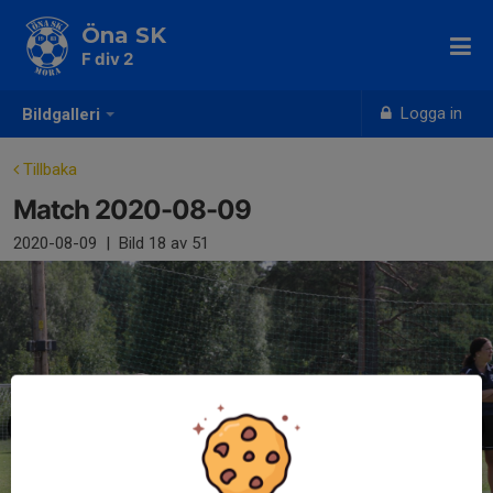
Öna SK
F div 2
Logga in
Bildgalleri
Tillbaka
Match 2020-08-09
2020-08-09
|
Bild
18
av 51