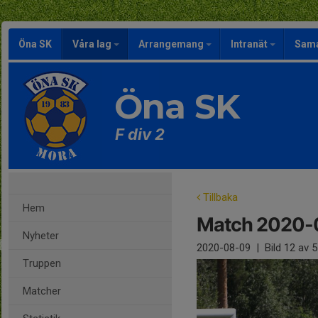
Öna SK
Våra lag
Arrangemang
Intranät
Sama
Öna SK
F div 2
Tillbaka
Hem
Match 2020-
Nyheter
2020-08-09
|
Bild
12
av 5
Truppen
Matcher