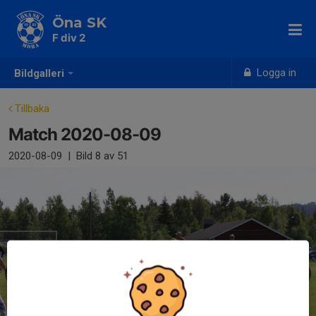
Öna SK
F div 2
Logga in
Bildgalleri
Tillbaka
Match 2020-08-09
2020-08-09
|
Bild
8
av 51