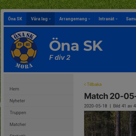
Öna SK
Våra lag
Arrangemang
Intranät
Sama
Öna SK
F div 2
Tillbaka
Hem
Match 20-05
Nyheter
2020-05-18
|
Bild
41
av 4
Truppen
Matcher