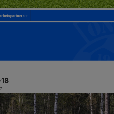
rbetspartners
-18
7