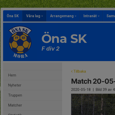
Öna SK
Våra lag
Arrangemang
Intranät
Sama
Öna SK
F div 2
Tillbaka
Hem
Match 20-05
Nyheter
2020-05-18
|
Bild
39
av 4
Truppen
Matcher