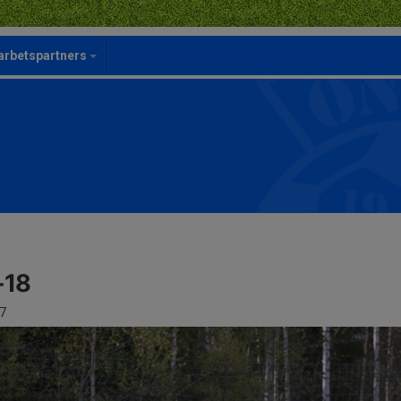
rbetspartners
-18
7