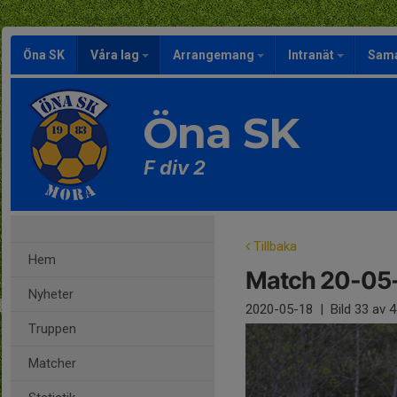
Öna SK
Våra lag
Arrangemang
Intranät
Sama
Öna SK
F div 2
Tillbaka
Hem
Match 20-05
Nyheter
2020-05-18
|
Bild
33
av 4
Truppen
Matcher