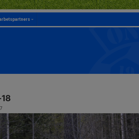
rbetspartners
-18
7