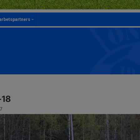
rbetspartners
-18
7