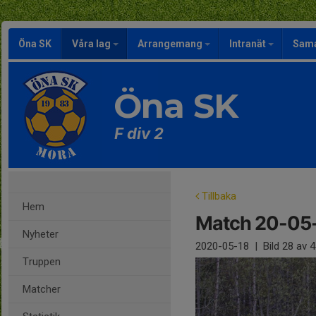
Öna SK
Våra lag
Arrangemang
Intranät
Sama
Öna SK
F div 2
Tillbaka
Hem
Match 20-05
Nyheter
2020-05-18
|
Bild
28
av 4
Truppen
Matcher