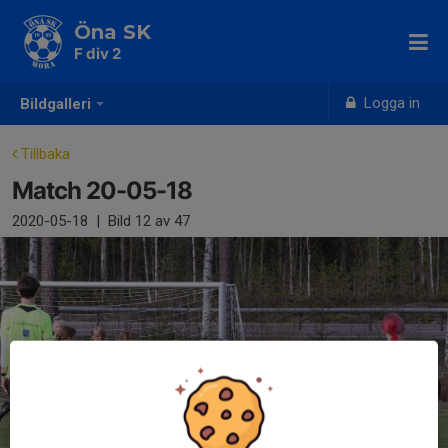
Öna SK
F div 2
Logga in
Bildgalleri
Tillbaka
Match 20-05-18
2020-05-18
|
Bild
12
av 47