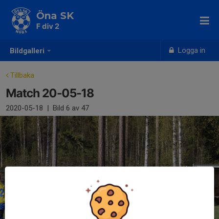
Öna SK
F div 2
Logga in
Bildgalleri
Tillbaka
Match 20-05-18
2020-05-18
|
Bild
6
av 47