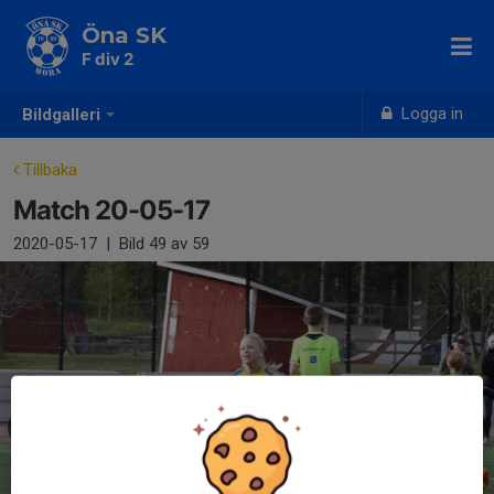
Öna SK
F div 2
Logga in
Bildgalleri
Tillbaka
Match 20-05-17
2020-05-17
|
Bild
49
av 59