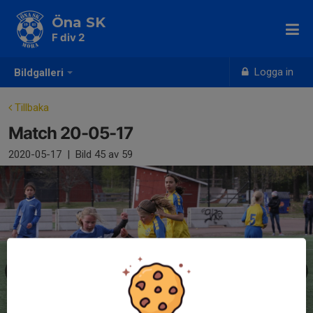
Öna SK
F div 2
Logga in
Bildgalleri
Tillbaka
Match 20-05-17
2020-05-17
|
Bild
45
av 59