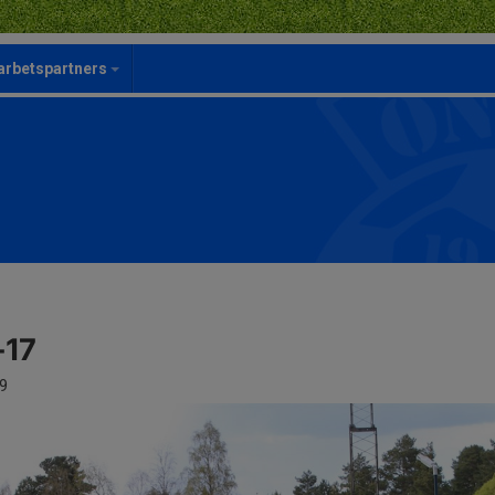
rbetspartners
-17
9