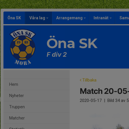
Öna SK
Våra lag
Arrangemang
Intranät
Sama
Öna SK
F div 2
Tillbaka
Hem
Match 20-05
Nyheter
2020-05-17
|
Bild
34
av 5
Truppen
Matcher