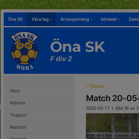
Öna SK
Våra lag
Arrangemang
Intranät
Sama
Öna SK
F div 2
Tillbaka
Hem
Match 20-05
Nyheter
2020-05-17
|
Bild
36
av 5
Truppen
Matcher