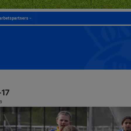
rbetspartners
-17
9