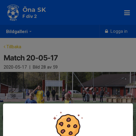
Öna SK
F div 2
Logga in
Bildgalleri
Tillbaka
Match 20-05-17
2020-05-17
|
Bild
28
av 59