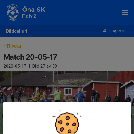
Öna SK
F div 2
Logga in
Bildgalleri
Tillbaka
Match 20-05-17
2020-05-17
|
Bild
27
av 59