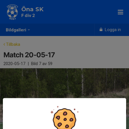
Öna SK
F div 2
Logga in
Bildgalleri
Tillbaka
Match 20-05-17
2020-05-17
|
Bild
7
av 59