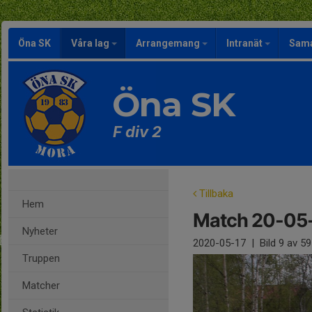
Öna SK
Våra lag
Arrangemang
Intranät
Sama
Öna SK
F div 2
Tillbaka
Hem
Match 20-05
Nyheter
2020-05-17
|
Bild
9
av 59
Truppen
Matcher