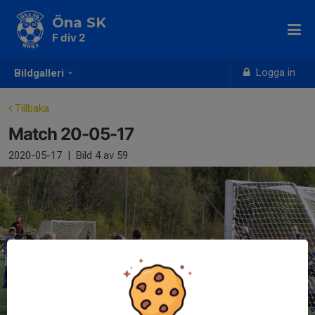
Öna SK
F div 2
Logga in
Bildgalleri
Tillbaka
Match 20-05-17
2020-05-17
|
Bild
4
av 59