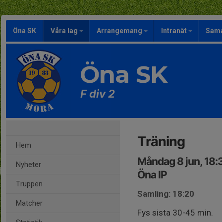
Öna SK
Våra lag
Arrangemang
Intranät
Sama
Öna SK
F div 2
Träning
Hem
Måndag 8 jun, 18
Nyheter
Öna IP
Truppen
Samling: 18:20
Matcher
Fys sista 30-45 min.