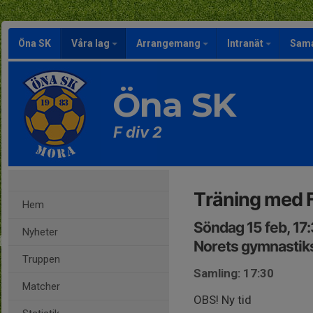
Öna SK
Våra lag
Arrangemang
Intranät
Sama
Öna SK
F div 2
Träning med 
Hem
Söndag 15 feb, 17
Nyheter
Norets gymnastik
Truppen
Samling: 17:30
Matcher
OBS! Ny tid