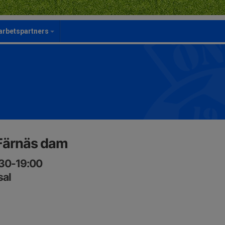
rbetspartners
Färnäs dam
:30-19:00
sal