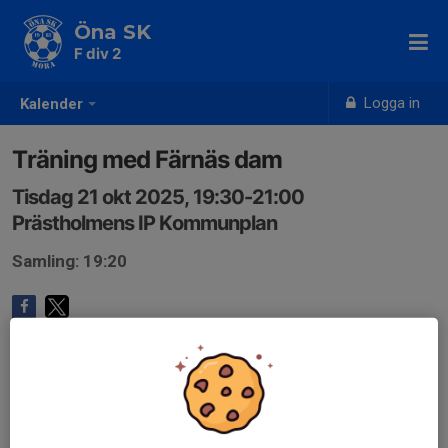
Öna SK
F div 2
Logga in
Kalender
Träning med Färnäs dam
Tisdag 21 okt 2025, 19:30-21:00
Prästholmens IP Kommunplan
Samling: 19:20