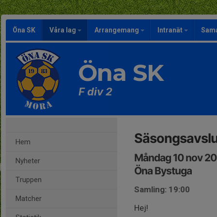
Öna SK
Våra lag
Arrangemang
Intranät
Sama
Öna SK
F div 2
Säsongsavslu
Hem
Måndag 10 nov 20
Nyheter
Öna Bystuga
Truppen
Samling: 19:00
Matcher
Hej!