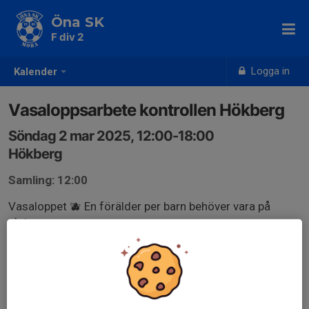
Öna SK
F div 2
Logga in
Kalender
Vasaloppsarbete kontrollen Hökberg
Söndag 2 mar 2025, 12:00-18:00
Hökberg
Samling: 12:00
Vasaloppet 🫐 En förälder per barn behöver vara på
plats.