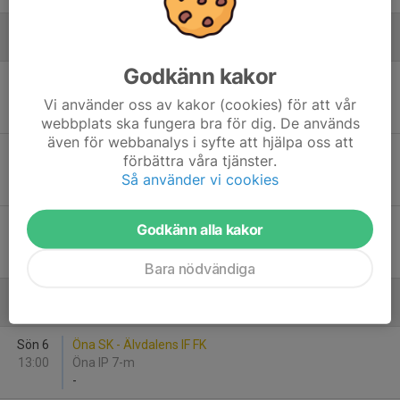
Augusti
Godkänn kakor
Mån 10
Sollerö IF - Öna SK
18:00
Sollerö IP
Vi använder oss av kakor (cookies) för att vår
-
webbplats ska fungera bra för dig. De används
även för webbanalys i syfte att hjälpa oss att
Tor 20
Öna SK - Färnäs SK
förbättra våra tjänster.
18:00
Öna IP 7-m
Så använder vi cookies
-
Tor 27
Orsa IF FK - Öna SK
Godkänn alla kakor
18:00
Lillåvallen
-
Bara nödvändiga
September
Sön 6
Öna SK - Älvdalens IF FK
13:00
Öna IP 7-m
-