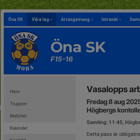
Öna SK
Våra lag
Arrangemang
Intranät
Sama
Öna SK
F15-16
Vasalopps arb
Hem
Fredag 8 aug 2025
Truppen
Högbergs kontoll
Matcher
Samling: 11:45, Högb
Kalender
Detta pass är obligatr