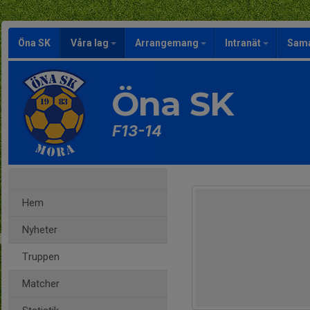
Öna SK
Våra lag
Arrangemang
Intranät
Sama
Öna SK
F13-14
Hem
Nyheter
Truppen
Matcher