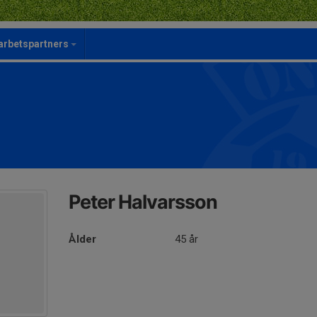
rbetspartners
Peter Halvarsson
Ålder
45 år