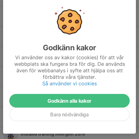
Träning idag INSTÄLLD
8 apr, 13:41
0
Info säsongstart F13/14
17 mar, 09:52
0
Godkänn kakor
Anmälan lunch 20/9 kl 12.30
Vi använder oss av kakor (cookies) för att vår
16 sep 2025
0
webbplats ska fungera bra för dig. De används
även för webbanalys i syfte att hjälpa oss att
Inställd träning 11/9
förbättra våra tjänster.
11 sep 2025
0
Så använder vi cookies
Vasaloppsjobb Hökberg
Godkänn alla kakor
15 jul 2025
0
Pepes cup i Vansbro13-15 juni – information
Bara nödvändiga
8 jun 2025
0
Inställd träning imorgon 20/6