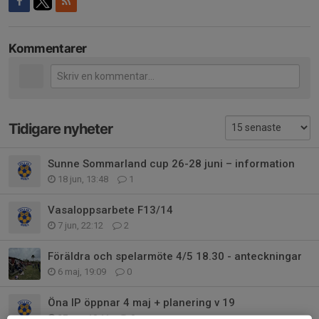
Kommentarer
Tidigare nyheter
Sunne Sommarland cup 26-28 juni – information
18 jun, 13:48
1
Vasaloppsarbete F13/14
7 jun, 22:12
2
Föräldra och spelarmöte 4/5 18.30 - anteckningar
6 maj, 19:09
0
Öna IP öppnar 4 maj + planering v 19
27 apr, 18:11
0