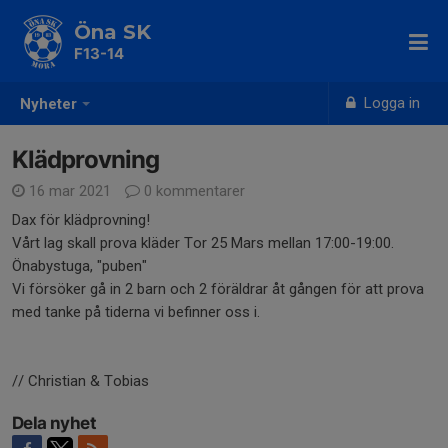
Öna SK
F13-14
Logga in
Nyheter
Klädprovning
16 mar 2021
0 kommentarer
Dax för klädprovning!
Vårt lag skall prova kläder Tor 25 Mars mellan 17:00-19:00.
Önabystuga, "puben"
Vi försöker gå in 2 barn och 2 föräldrar åt gången för att prova
med tanke på tiderna vi befinner oss i.
// Christian & Tobias
Dela nyhet