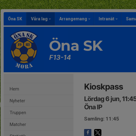
Öna SK
Våra lag
Arrangemang
Intranät
Sama
Öna SK
F13-14
Kioskpass
Hem
Lördag 6 jun, 11:4
Nyheter
Öna IP
Truppen
Samling: 11:45
Matcher