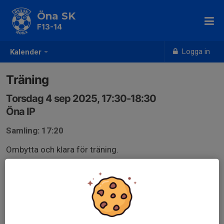
Öna SK
F13-14
Logga in
Kalender
Träning
Torsdag 4 sep 2025, 17:30-18:30
Öna IP
Samling: 17:20
Ombytta och klara för träning.