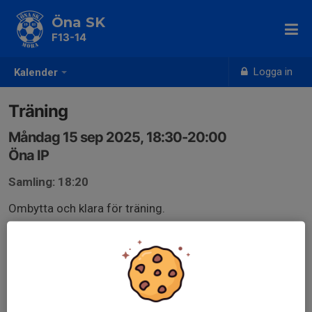
Öna SK
F13-14
Logga in
Kalender
Träning
Måndag 15 sep 2025, 18:30-20:00
Öna IP
Samling: 18:20
Ombytta och klara för träning.