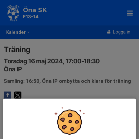
Öna SK
F13-14
Logga in
Kalender
Träning
Torsdag 16 maj 2024, 17:00-18:30
Öna IP
Samling: 16:50, Öna IP ombytta och klara för träning