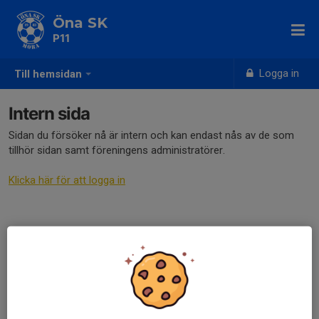
Öna SK
P11
Logga in
Till hemsidan
Intern sida
Sidan du försöker nå är intern och kan endast nås av de som
tillhör sidan samt föreningens administratörer.
Klicka här för att logga in